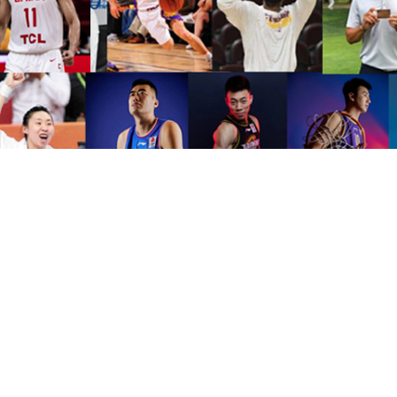
赛事运营
51体育组织各种赛事运营，
协助创办、策划并成功推广
大学参加。
赢得广泛的社会赞誉和影响力，拓展中国高