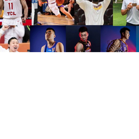
赛事运营
51体育组织各种赛事运营，
协助创办、策划并成功推广
大学参加。
赢得广泛的社会赞誉和影响力，拓展中国高