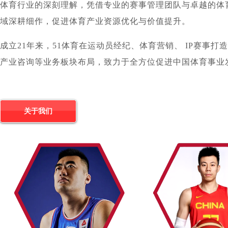
体育行业的深刻理解，凭借专业的赛事管理团队与卓越的体
域深耕细作，促进体育产业资源优化与价值提升。
成立21年来，51体育在运动员经纪、体育营销、 IP赛事
产业咨询等业务板块布局，致力于全方位促进中国体育事业
关于我们