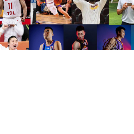
赛事运营
51体育组织各种赛事运营，
协助创办、策划并成功推广
大学参加。
赢得广泛的社会赞誉和影响力，拓展中国高