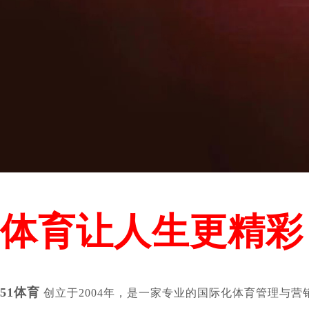
体育让人生更精彩
51体育
创立于2004年，是一家专业的国际化体育管理与营