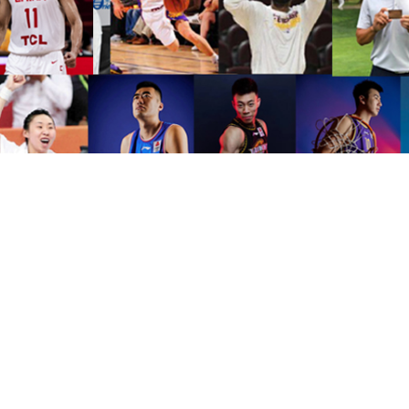
赛事运营
51体育组织各种赛事运营，
协助创办、策划并成功推广
大学参加。
赢得广泛的社会赞誉和影响力，拓展中国高