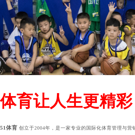
体育让人生更精彩
51体育
创立于2004年，是一家专业的国际化体育管理与营