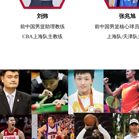
刘炜
张兆旭
男篮助理教练
前
中国男篮核心球员，前CBA
A上海队主教练
上海队/天津队主力