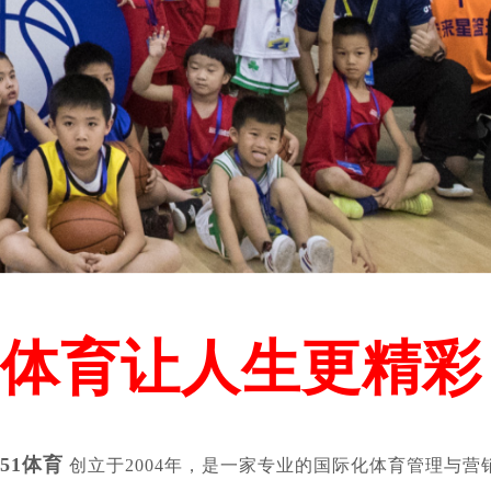
体育让人生更精彩
51体育
创立于2004年，是一家专业的国际化体育管理与营