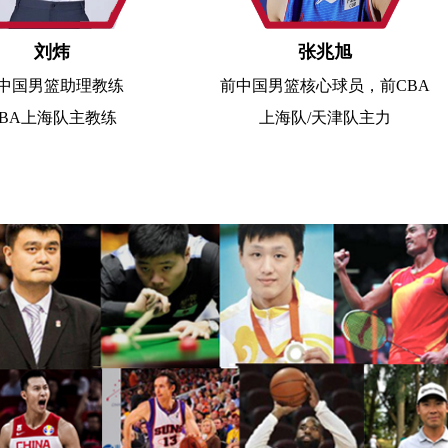
张兆旭
张 镇 
前
中国男篮核心球员，前CBA
中国男篮国
上海队/天津队主力
CBA上海男篮