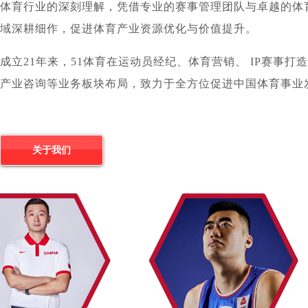
体育行业的深刻理解，凭借专业的赛事管理团队与卓越的体
域深耕细作，促进体育产业资源优化与价值提升。
成立21年来，51体育在运动员经纪、体育营销、 IP赛事
产业咨询等业务板块布局，致力于全方位促进中国体育事业
关于我们